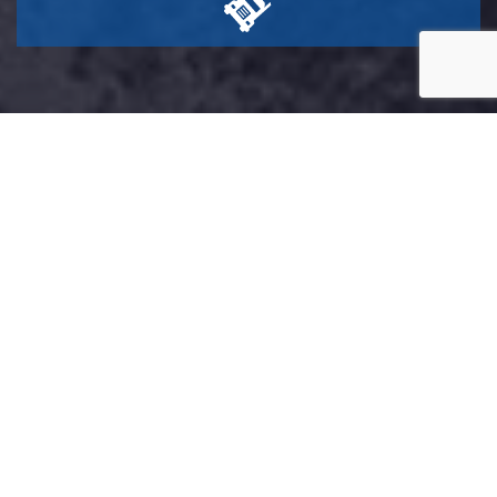
Transportes Y Logística
Ronda Sur S.L.
Transportes y Logística Ronda Sur S.L. somos una empresa
que se especializa en proporcionar servicios de transporte y
logística en el ámbito nacional e internacional. Nuestro
enfoque principal está en ofrecer soluciones eficientes para el
movimiento de mercancías y la gestión de la cadena de
suministro.